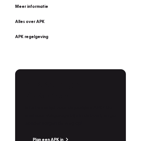
Meer informatie
Alles over APK
APK regelgeving
APK Keuring bij
Vakgarage!
Is het weer tijd voor de jaarlijkse APK? Ga
snel naar Vakgarage bij u in de buurt, en ga
zonder zorgen de weg op!
Plan een APK in