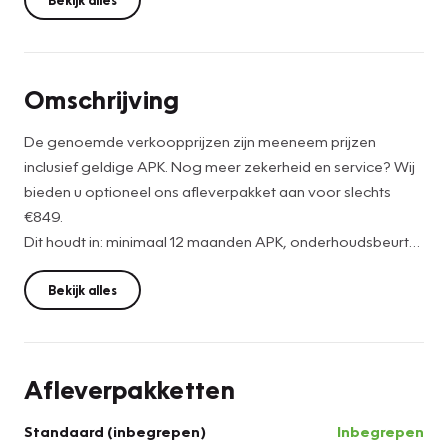
Bekijk alles
Omschrijving
De genoemde verkoopprijzen zijn meeneem prijzen
inclusief geldige APK. Nog meer zekerheid en service? Wij
bieden u optioneel ons afleverpakket aan voor slechts
€849.
Dit houdt in: minimaal 12 maanden APK, onderhoudsbeurt
volgens schema, uitgebreide aflever-inspectiebeurt, 12
maanden Bovag Garantie vanaf €4500 en 12 maanden
Bekijk alles
Vakgarage Pechhulp service. Voor vragen kunt u bellen
naar 0344-614310 of stuur een e-mail naar
verkoop@autoservicetiel.nl
Afleverpakketten
Standaard (inbegrepen)
Inbegrepen