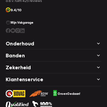
o.b.v. ruim 425 reviews
9.4/10
Mijn Vakgarage
Onderhoud
Banden
Zekerheid
Klantenservice
GroenGedaan!