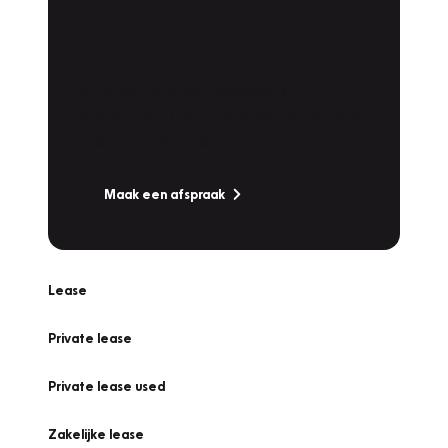
Plan een
Werkplaatsafspraak
Is uw auto toe aan Onderhoud,
Bandenwissel of een Vakantiecheck? Plan
online een afspraak!
Maak een afspraak
Lease
Private lease
Private lease used
Zakelijke lease