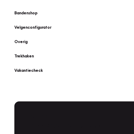
Bandenshop
Velgenconfigurator
Overig
Trekhaken
Vakantiecheck
Plan een
Werkplaatsafspraak