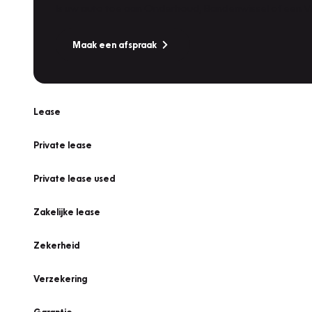
Is uw auto toe aan Onderhoud, Bandenwissel of een Va
Maak een afspraak
Lease
Private lease
Private lease used
Zakelijke lease
Zekerheid
Verzekering