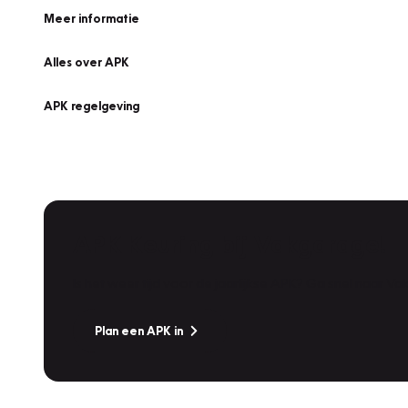
Meer informatie
Alles over APK
APK regelgeving
APK Keuring bij Vakgarage!
Is het weer tijd voor de jaarlijkse APK? Ga snel naar V
Plan een APK in