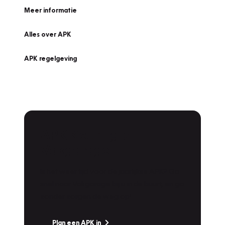
Meer informatie
Alles over APK
APK regelgeving
APK Keuring bij
Vakgarage!
Is het weer tijd voor de jaarlijkse APK? Ga
snel naar Vakgarage bij u in de buurt, en ga
zonder zorgen de weg op!
Plan een APK in