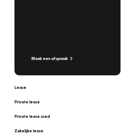
Plan een
Werkplaatsafspraak
Is uw auto toe aan Onderhoud,
Bandenwissel of een Vakantiecheck? Plan
online een afspraak!
Maak een afspraak
Lease
Private lease
Private lease used
Zakelijke lease