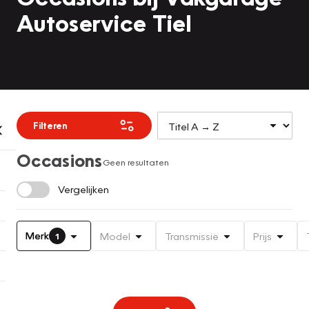
Autoservice Tiel
Filteren
Occasions
Geen resultaten
Vergelijken
Merk
Model
Transmissie
Prijs
1