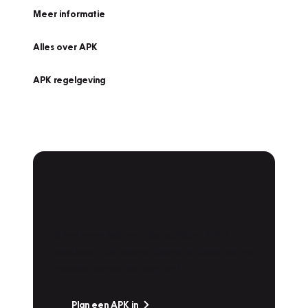
Meer informatie
Alles over APK
APK regelgeving
APK Keuring bij
Vakgarage!
Is het weer tijd voor de jaarlijkse APK? Ga
snel naar Vakgarage bij u in de buurt, en ga
zonder zorgen de weg op!
Plan een APK in