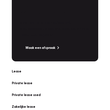
Plan een
Werkplaatsafspraak
Is uw auto toe aan Onderhoud,
Bandenwissel of een Vakantiecheck? Plan
online een afspraak!
Maak een afspraak
Lease
Private lease
Private lease used
Zakelijke lease