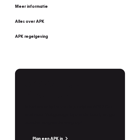
Meer informatie
Alles over APK
APK regelgeving
APK Keuring bij
Vakgarage!
Is het weer tijd voor de jaarlijkse APK? Ga
snel naar Vakgarage bij u in de buurt, en ga
zonder zorgen de weg op!
Plan een APK in