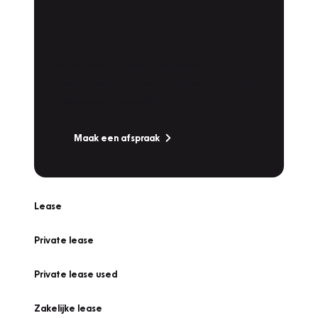
Plan een
Werkplaatsafspraak
Is uw auto toe aan Onderhoud,
Bandenwissel of een Vakantiecheck? Plan
online een afspraak!
Maak een afspraak
Lease
Private lease
Private lease used
Zakelijke lease