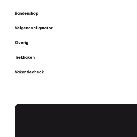
Bandenshop
Velgenconfigurator
Overig
Trekhaken
Vakantiecheck
Plan een
Werkplaatsafspraak