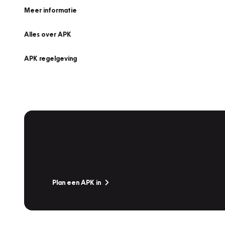
Meer informatie
Alles over APK
APK regelgeving
APK Keuring bij Vakgarage!
Is het weer tijd voor de jaarlijkse APK? Ga snel naar V
Plan een APK in