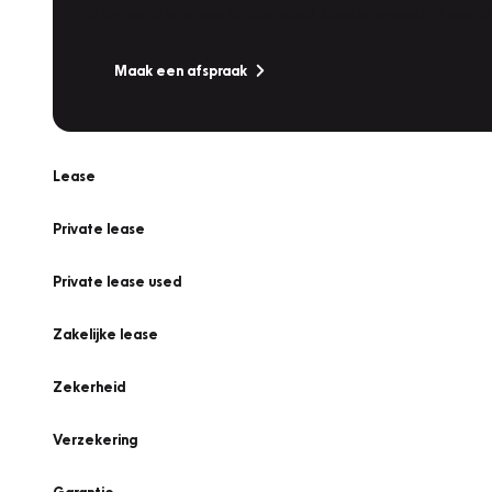
Is uw auto toe aan Onderhoud, Bandenwissel of een Va
Maak een afspraak
Lease
Private lease
Private lease used
Zakelijke lease
Zekerheid
Verzekering