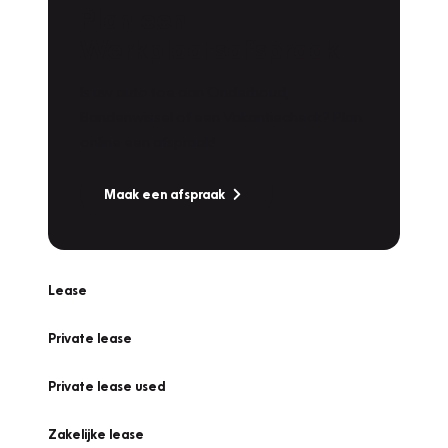
Plan een
Werkplaatsafspraak
Is uw auto toe aan Onderhoud,
Bandenwissel of een Vakantiecheck? Plan
online een afspraak!
Maak een afspraak
Lease
Private lease
Private lease used
Zakelijke lease