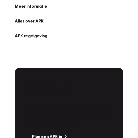
Meer informatie
Alles over APK
APK regelgeving
APK Keuring bij
Vakgarage!
Is het weer tijd voor de jaarlijkse APK? Ga
snel naar Vakgarage bij u in de buurt, en ga
zonder zorgen de weg op!
Plan een APK in